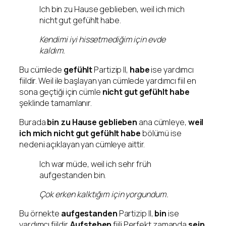
Ich bin zu Hause geblieben, weil ich mich
nicht gut gefühlt habe.
Kendimi iyi hissetmediğim için evde
kaldım.
Bu cümlede
gefühlt
Partizip II,
habe
ise yardımcı
fiildir. Weil ile başlayan yan cümlede yardımcı fiil en
sona geçtiği için cümle
nicht gut gefühlt habe
şeklinde tamamlanır.
Burada
bin zu Hause geblieben
ana cümleye,
weil
ich mich nicht gut gefühlt habe
bölümü ise
nedeni açıklayan yan cümleye aittir.
Ich war müde, weil ich sehr früh
aufgestanden bin.
Çok erken kalktığım için yorgundum.
Bu örnekte
aufgestanden
Partizip II,
bin
ise
yardımcı fiildir.
Aufstehen
fiili Perfekt zamanda
sein