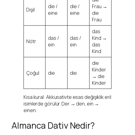
die /
die /
Frau →
Dişil
eine
eine
die
Frau
das
das /
das /
Kind →
Nötr
ein
ein
das
Kind
die
Kinder
Çoğul
die
die
→ die
Kinder
Kısa kural: Akkusativte esas değişiklik eril
isimlerde görülür. Der → den, ein →
einen.
Almanca Dativ Nedir?