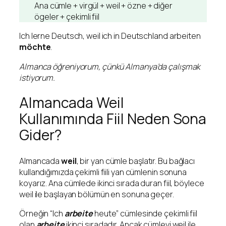
Ana cümle + virgül + weil + özne + diğer
ögeler + çekimli fiil
Ich lerne Deutsch, weil ich in Deutschland arbeiten
möchte
.
Almanca öğreniyorum, çünkü Almanya’da çalışmak
istiyorum.
Almancada Weil
Kullanımında Fiil Neden Sona
Gider?
Almancada
weil
, bir yan cümle başlatır. Bu bağlacı
kullandığımızda çekimli fiili yan cümlenin sonuna
koyarız. Ana cümlede ikinci sırada duran fiil, böylece
weil ile başlayan bölümün en sonuna geçer.
Örneğin “Ich
arbeite
heute” cümlesinde çekimli fiil
olan
arbeite
ikinci sıradadır. Ancak cümleyi weil ile