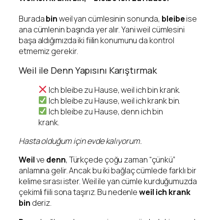
Burada
bin
weil yan cümlesinin sonunda,
bleibe
ise
ana cümlenin başında yer alır. Yani weil cümlesini
başa aldığımızda iki fiilin konumunu da kontrol
etmemiz gerekir.
Weil ile Denn Yapısını Karıştırmak
Ich bleibe zu Hause, weil ich bin krank.
Ich bleibe zu Hause, weil ich krank bin.
Ich bleibe zu Hause, denn ich bin
krank.
Hasta olduğum için evde kalıyorum.
Weil
ve
denn
, Türkçede çoğu zaman “çünkü”
anlamına gelir. Ancak bu iki bağlaç cümlede farklı bir
kelime sırası ister. Weil ile yan cümle kurduğumuzda
çekimli fiili sona taşırız. Bu nedenle
weil ich krank
bin
deriz.