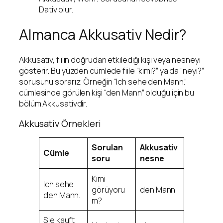
Dativ olur.
Almanca Akkusativ Nedir?
Akkusativ, fiilin doğrudan etkilediği kişi veya nesneyi
gösterir. Bu yüzden cümlede fiile “kimi?” ya da “neyi?”
sorusunu sorarız. Örneğin “Ich sehe den Mann.”
cümlesinde görülen kişi “den Mann” olduğu için bu
bölüm Akkusativdir.
Akkusativ Örnekleri
Sorulan
Akkusativ
Cümle
soru
nesne
Kimi
Ich sehe
görüyoru
den Mann
den Mann.
m?
Sie kauft