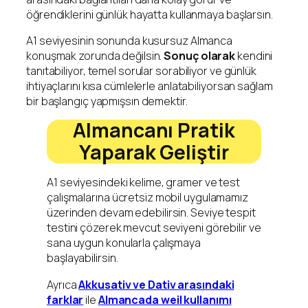
öğrendiklerini günlük hayatta kullanmaya başlarsın.
A1 seviyesinin sonunda kusursuz Almanca
konuşmak zorunda değilsin.
Sonuç olarak
kendini
tanıtabiliyor, temel sorular sorabiliyor ve günlük
ihtiyaçlarını kısa cümlelerle anlatabiliyorsan sağlam
bir başlangıç yapmışsın demektir.
Almancanı Pratik
Yaparak Geliştir
A1 seviyesindeki kelime, gramer ve test
çalışmalarına ücretsiz mobil uygulamamız
üzerinden devam edebilirsin. Seviye tespit
testini çözerek mevcut seviyeni görebilir ve
sana uygun konularla çalışmaya
başlayabilirsin.
Ayrıca
Akkusativ ve Dativ arasındaki
farklar
ile
Almancada weil kullanımı