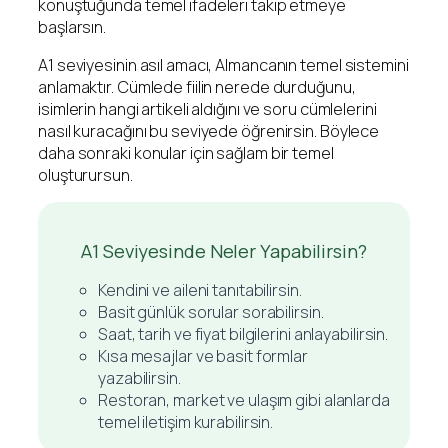
konuştuğunda temel ifadeleri takip etmeye
başlarsın.
A1 seviyesinin asıl amacı, Almancanın temel sistemini
anlamaktır. Cümlede fiilin nerede durduğunu,
isimlerin hangi artikeli aldığını ve soru cümlelerini
nasıl kuracağını bu seviyede öğrenirsin. Böylece
daha sonraki konular için sağlam bir temel
oluşturursun.
A1 Seviyesinde Neler Yapabilirsin?
Kendini ve aileni tanıtabilirsin.
Basit günlük sorular sorabilirsin.
Saat, tarih ve fiyat bilgilerini anlayabilirsin.
Kısa mesajlar ve basit formlar
yazabilirsin.
Restoran, market ve ulaşım gibi alanlarda
temel iletişim kurabilirsin.