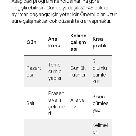
Aşağıdaki programı kendi zamanına göre
değiştirebilirsin. Günde yaklaşık 30–45 dakika
ayırman başlangıç için yeterlidir. Önemli olan uzun
süre çalışmaktan çok düzenli tekrar yapmaktır.
Kelime
Ana
Kısa
Gün
çalışm
konu
pratik
ası
5
Temel
Pazart
Günlük
olumlu
cümle
esi
rutinler
cümle
yapısı
kur
Präsen
3 soru
s ve fiil
Aile ve
Salı
cümlesi
çekimle
ev
yaz
ri
Kelimel
eri