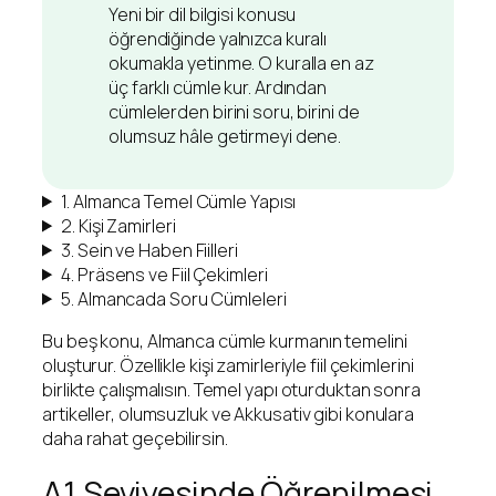
Yeni bir dil bilgisi konusu
öğrendiğinde yalnızca kuralı
okumakla yetinme. O kuralla en az
üç farklı cümle kur. Ardından
cümlelerden birini soru, birini de
olumsuz hâle getirmeyi dene.
1. Almanca Temel Cümle Yapısı
2. Kişi Zamirleri
3. Sein ve Haben Fiilleri
4. Präsens ve Fiil Çekimleri
5. Almancada Soru Cümleleri
Bu beş konu, Almanca cümle kurmanın temelini
oluşturur. Özellikle kişi zamirleriyle fiil çekimlerini
birlikte çalışmalısın. Temel yapı oturduktan sonra
artikeller, olumsuzluk ve Akkusativ gibi konulara
daha rahat geçebilirsin.
A1 Seviyesinde Öğrenilmesi