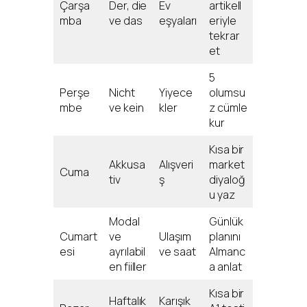
Çarşa
Der, die
Ev
artikell
mba
ve das
eşyaları
eriyle
tekrar
et
5
Perşe
Nicht
Yiyece
olumsu
mbe
ve kein
kler
z cümle
kur
Kısa bir
Akkusa
Alışveri
market
Cuma
tiv
ş
diyaloğ
u yaz
Modal
Günlük
Cumart
ve
Ulaşım
planını
esi
ayrılabil
ve saat
Almanc
en fiiller
a anlat
Kısa bir
Haftalık
Karışık