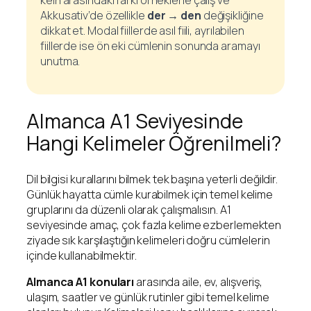
kein arasındaki farkı örneklerle çalış ve
Akkusativ’de özellikle
der → den
değişikliğine
dikkat et. Modal fiillerde asıl fiili, ayrılabilen
fiillerde ise ön eki cümlenin sonunda aramayı
unutma.
Almanca A1 Seviyesinde
Hangi Kelimeler Öğrenilmeli?
Dil bilgisi kurallarını bilmek tek başına yeterli değildir.
Günlük hayatta cümle kurabilmek için temel kelime
gruplarını da düzenli olarak çalışmalısın. A1
seviyesinde amaç, çok fazla kelime ezberlemekten
ziyade sık karşılaştığın kelimeleri doğru cümlelerin
içinde kullanabilmektir.
Almanca A1 konuları
arasında aile, ev, alışveriş,
ulaşım, saatler ve günlük rutinler gibi temel kelime