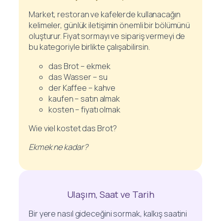
Market, restoran ve kafelerde kullanacağın
kelimeler, günlük iletişimin önemli bir bölümünü
oluşturur. Fiyat sormayı ve sipariş vermeyi de
bu kategoriyle birlikte çalışabilirsin.
das Brot – ekmek
das Wasser – su
der Kaffee – kahve
kaufen – satın almak
kosten – fiyatı olmak
Wie viel kostet das Brot?
Ekmek ne kadar?
Ulaşım, Saat ve Tarih
Bir yere nasıl gideceğini sormak, kalkış saatini