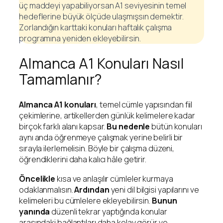
üç maddeyi yapabiliyorsan A1 seviyesinin temel
hedeflerine büyük ölçüde ulaşmışsın demektir.
Zorlandığın karttaki konuları haftalık çalışma
programına yeniden ekleyebilirsin.
Almanca A1 Konuları Nasıl
Tamamlanır?
Almanca A1 konuları
, temel cümle yapısından fiil
çekimlerine, artikellerden günlük kelimelere kadar
birçok farklı alanı kapsar.
Bu nedenle
bütün konuları
aynı anda öğrenmeye çalışmak yerine belirli bir
sırayla ilerlemelisin. Böyle bir çalışma düzeni,
öğrendiklerini daha kalıcı hâle getirir.
Öncelikle
kısa ve anlaşılır cümleler kurmaya
odaklanmalısın.
Ardından
yeni dil bilgisi yapılarını ve
kelimeleri bu cümlelere ekleyebilirsin.
Bunun
yanında
düzenli tekrar yaptığında konular
arasındaki bağlantıları daha kolay görür ve