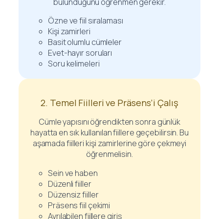
bulunduğunu öğrenmen gerekir.
Özne ve fiil sıralaması
Kişi zamirleri
Basit olumlu cümleler
Evet-hayır soruları
Soru kelimeleri
2. Temel Fiilleri ve Präsens’i Çalış
Cümle yapısını öğrendikten sonra günlük
hayatta en sık kullanılan fiillere geçebilirsin. Bu
aşamada fiilleri kişi zamirlerine göre çekmeyi
öğrenmelisin.
Sein ve haben
Düzenli fiiller
Düzensiz fiiller
Präsens fiil çekimi
Ayrılabilen fiillere giriş