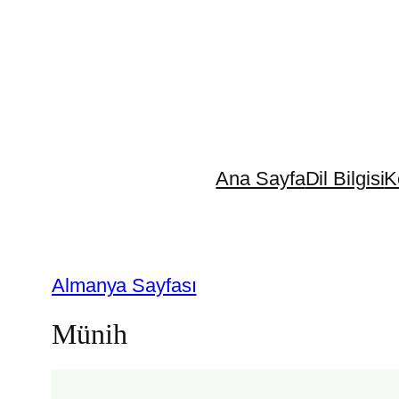
İçeriğe
geç
Ana Sayfa
Dil Bilgisi
K
Almanya Sayfası
Münih