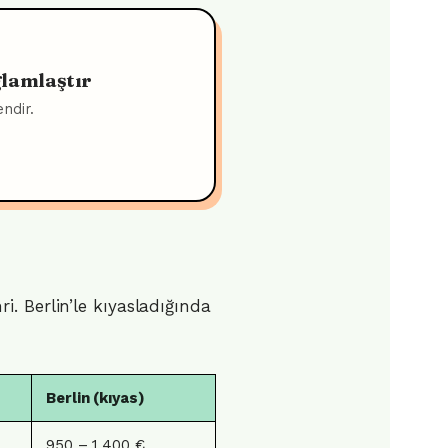
ğlamlaştır
ndir.
. Berlin’le kıyasladığında
Berlin (kıyas)
950 – 1.400 €