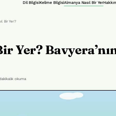
Dil Bilgisi
Kelime Bilgisi
Almanya Nasıl Bir Yer
Hakkı
l Bir Yer?
Bir Yer? Bavyera’nı
dakikalık okuma