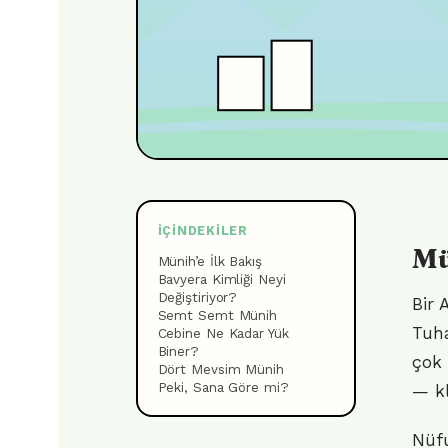
İÇINDEKILER
Mü
Münih’e İlk Bakış
Bavyera Kimliği Neyi
Değiştiriyor?
Bir 
Semt Semt Münih
Tuha
Cebine Ne Kadar Yük
Biner?
çok 
Dört Mevsim Münih
Peki, Sana Göre mi?
— kl
Nüfu