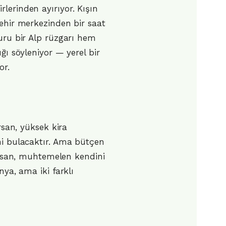
lerinden ayırıyor. Kışın
şehir merkezinden bir saat
kuru bir Alp rüzgarı hem
ğı söyleniyor — yerel bir
or.
rsan, yüksek kira
ni bulacaktır. Ama bütçen
yorsan, muhtemelen kendini
nya, ama iki farklı