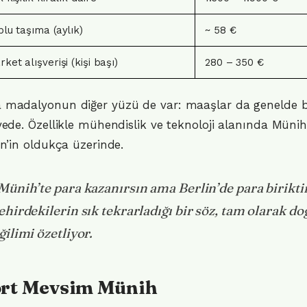
plu taşıma (aylık)
~ 58 €
ket alışverişi (kişi başı)
280 – 350 €
madalyonun diğer yüzü de var: maaşlar da genelde b
yede. Özellikle mühendislik ve teknoloji alanında Müni
in’in oldukça üzerinde.
Münih’te para kazanırsın ama Berlin’de para biriktir
ehirdekilerin sık tekrarladığı bir söz, tam olarak d
ğilimi özetliyor.
rt Mevsim Münih