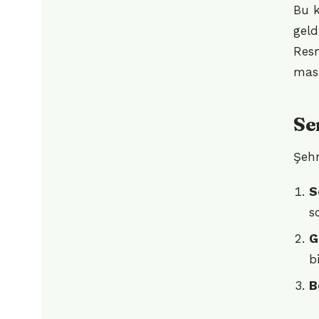
Bu k
geld
Resm
masa
Se
Şehr
S
s
G
b
B