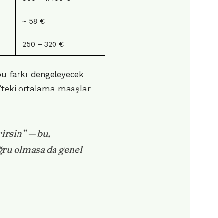
~ 58 €
250 – 320 €
u farkı dengeleyecek
h’teki ortalama maaşlar
irsin” — bu,
oğru olmasa da genel