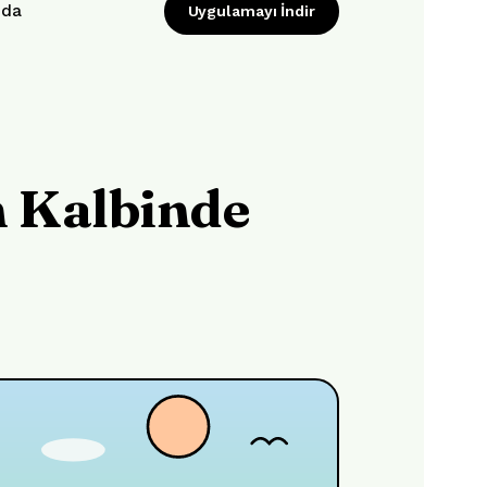
nda
Uygulamayı İndir
n Kalbinde