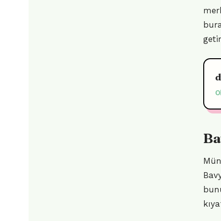
merk
bura
getir
d
O
Ba
Müni
Bavy
bunu
kıya