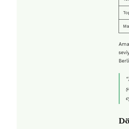
To
Mar
Ama 
sevi
Berl
“
ş
e
Dö