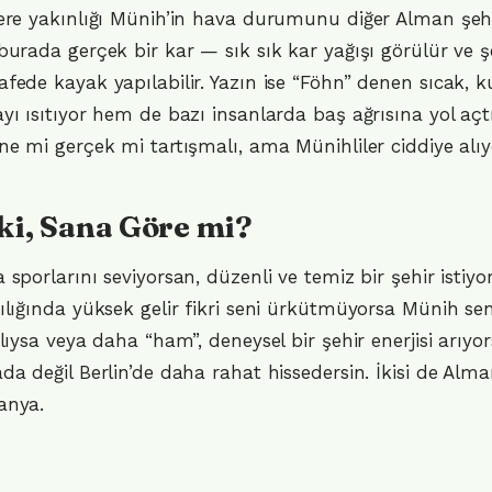
ere yakınlığı Münih’in hava durumunu diğer Alman şehir
burada gerçek bir kar — sık sık kar yağışı görülür ve 
fede kayak yapılabilir. Yazın ise “Föhn” denen sıcak, 
yı ısıtıyor hem de bazı insanlarda baş ağrısına yol açtı
ne mi gerçek mi tartışmalı, ama Münihliler ciddiye alıy
ki, Sana Göre mi?
 sporlarını seviyorsan, düzenli ve temiz bir şehir istiyo
ılığında yüksek gelir fikri seni ürkütmüyorsa Münih se
rlıysa veya daha “ham”, deneysel bir şehir enerjisi arı
da değil Berlin’de daha rahat hissedersin. İkisi de Alma
anya.