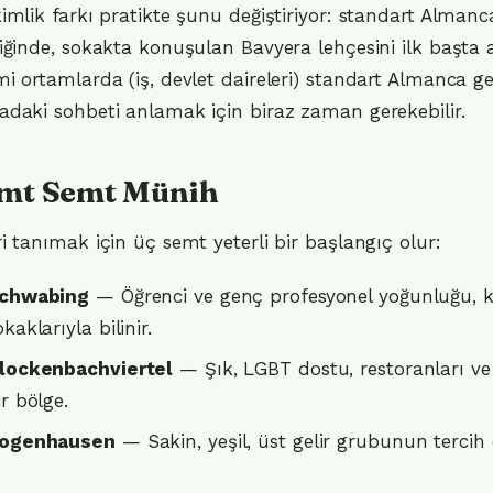
imlik farkı pratikte şunu değiştiriyor: standart Almanc
iğinde, sokakta konuşulan Bavyera lehçesini ilk başta 
i ortamlarda (iş, devlet daireleri) standart Almanca g
daki sohbeti anlamak için biraz zaman gerekebilir.
mt Semt Münih
i tanımak için üç semt yeterli bir başlangıç olur:
chwabing
— Öğrenci ve genç profesyonel yoğunluğu, ka
okaklarıyla bilinir.
lockenbachviertel
— Şık, LGBT dostu, restoranları ve
ir bölge.
ogenhausen
— Sakin, yeşil, üst gelir grubunun tercih et