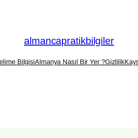
almancapratikbilgiler
elime Bilgisi
Almanya Nasıl Bir Yer ?
Gizlilik
Kayn