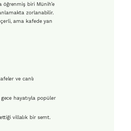
a öğrenmiş biri Münih’e
anlamakta zorlanabilir.
eçerli, ama kafede yan
feler ve canlı
 gece hayatıyla popüler
tiği villalık bir semt.