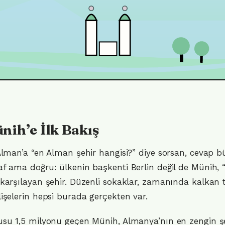
nih’e İlk Bakış
Alman’a “en Alman şehir hangisi?” diye sorsan, cevap b
f ama doğru: ülkenin başkenti Berlin değil de Münih, “
karşılayan şehir. Düzenli sokaklar, zamanında kalkan 
işelerin hepsi burada gerçekten var.
su 1,5 milyonu geçen Münih, Almanya’nın en zengin şe