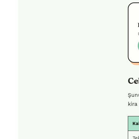
Ce
Şunu
kira
Ka
Tek