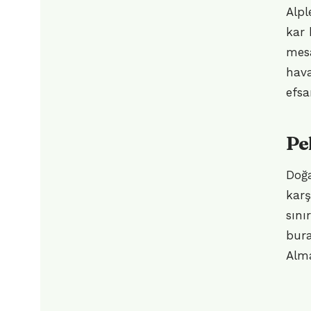
Alpl
kar 
mesa
hava
efsa
Pe
Doğa
karş
sını
bura
Alm